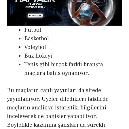
Futbol,
Basketbol,
Voleybol,
Buz hokeyi,
Tenis gibi birçok farklı branşta
maçlara bahis oynanıyor.
Bu maçların canlı yayınları da sitede
yayınlanıyor. Üyeler diledikleri takdirde
maçların analiz ve istatistiki bilgilerini
inceleyerek de bahisler yapabiliyor.
Böylelikle kazanma şansları da sürekli