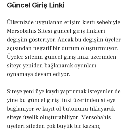
Güncel Giriş Linki
Ülkemizde uygulanan erişim kısıtı sebebiyle
Mersobahis Sitesi güncel giriş linkleri
değişim gösteriyor. Ancak bu değişim üyeler
açısından negatif bir durum oluşturmuyor.
Üyeler sitenin güncel giriş linki üzerinden
siteye yeniden bağlanarak oyunları
oynamaya devam ediyor.
Siteye yeni üye kaydı yaptırmak isteyenler de
yine bu güncel giriş linki üzerinden siteye
bağlanıyor ve kayıt ol butonunu tıklayarak
siteye üyelik oluşturabiliyor. Mersobahis
üyeleri siteden çok büyük bir kazanç