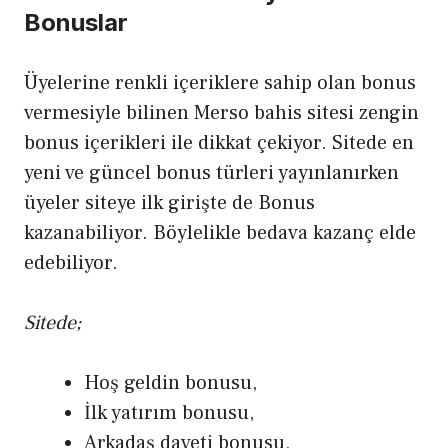
Bonuslar
Üyelerine renkli içeriklere sahip olan bonus
vermesiyle bilinen Merso bahis sitesi zengin
bonus içerikleri ile dikkat çekiyor. Sitede en
yeni ve güncel bonus türleri yayınlanırken
üyeler siteye ilk girişte de Bonus
kazanabiliyor. Böylelikle bedava kazanç elde
edebiliyor.
Sitede;
Hoş geldin bonusu,
İlk yatırım bonusu,
Arkadaş daveti bonusu,