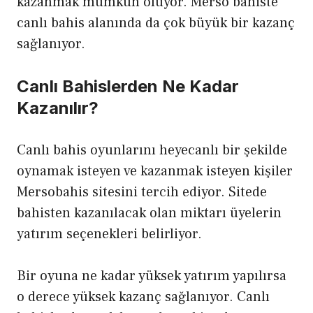
kazanmak mümkün oluyor. Merso bahiste
canlı bahis alanında da çok büyük bir kazanç
sağlanıyor.
Canlı Bahislerden Ne Kadar
Kazanılır?
Canlı bahis oyunlarını heyecanlı bir şekilde
oynamak isteyen ve kazanmak isteyen kişiler
Mersobahis sitesini tercih ediyor. Sitede
bahisten kazanılacak olan miktarı üyelerin
yatırım seçenekleri belirliyor.
Bir oyuna ne kadar yüksek yatırım yapılırsa
o derece yüksek kazanç sağlanıyor. Canlı