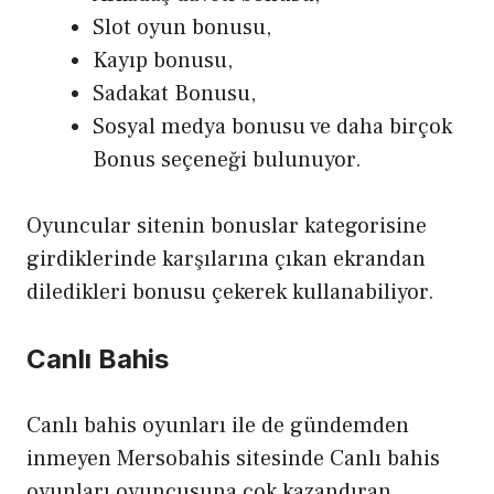
Slot oyun bonusu,
Kayıp bonusu,
Sadakat Bonusu,
Sosyal medya bonusu ve daha birçok
Bonus seçeneği bulunuyor.
Oyuncular sitenin bonuslar kategorisine
girdiklerinde karşılarına çıkan ekrandan
diledikleri bonusu çekerek kullanabiliyor.
Canlı Bahis
Canlı bahis oyunları ile de gündemden
inmeyen Mersobahis sitesinde Canlı bahis
oyunları oyuncusuna çok kazandıran