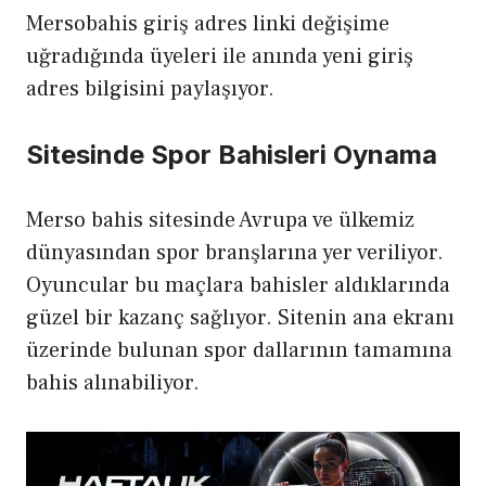
Mersobahis giriş adres linki değişime
uğradığında üyeleri ile anında yeni giriş
adres bilgisini paylaşıyor.
Sitesinde Spor Bahisleri Oynama
Merso bahis sitesinde Avrupa ve ülkemiz
dünyasından spor branşlarına yer veriliyor.
Oyuncular bu maçlara bahisler aldıklarında
güzel bir kazanç sağlıyor. Sitenin ana ekranı
üzerinde bulunan spor dallarının tamamına
bahis alınabiliyor.