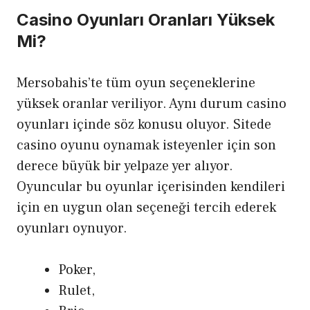
Casino Oyunları Oranları Yüksek
Mi?
Mersobahis’te tüm oyun seçeneklerine
yüksek oranlar veriliyor. Aynı durum casino
oyunları içinde söz konusu oluyor. Sitede
casino oyunu oynamak isteyenler için son
derece büyük bir yelpaze yer alıyor.
Oyuncular bu oyunlar içerisinden kendileri
için en uygun olan seçeneği tercih ederek
oyunları oynuyor.
Poker,
Rulet,