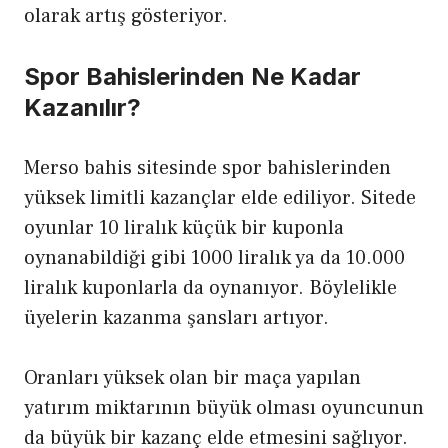
olarak artış gösteriyor.
Spor Bahislerinden Ne Kadar
Kazanılır?
Merso bahis sitesinde spor bahislerinden
yüksek limitli kazançlar elde ediliyor. Sitede
oyunlar 10 liralık küçük bir kuponla
oynanabildiği gibi 1000 liralık ya da 10.000
liralık kuponlarla da oynanıyor. Böylelikle
üyelerin kazanma şansları artıyor.
Oranları yüksek olan bir maça yapılan
yatırım miktarının büyük olması oyuncunun
da büyük bir kazanç elde etmesini sağlıyor.