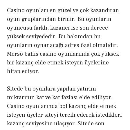
Casino oyunları en güzel ve çok kazandıran
oyun gruplarından biridir. Bu oyunların
oyuncusu farklı, kazancı ise son derece
yüksek seviyededir. Bu bakımdan bu
oyunların oynanacağı adres özel olmalıdır.
Merso bahis casino oyunlarında çok yüksek
bir kazanç elde etmek isteyen üyelerine
hitap ediyor.
Sitede bu oyunlara yapılan yatırım
miktarının kat ve kat fazlası elde ediliyor.
Casino oyunlarında bol kazanç elde etmek
isteyen üyeler siteyi tercih ederek istedikleri
kazanç seviyesine ulaşıyor. Sitede son