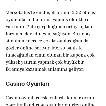
Mersobahis’te en düşük oranın 2.32 olması
oyuncuların bu orana yapmış oldukları
yatırımın 2 ile çarpıldığında ortaya çıkan
Kazancı elde etmesini sağlıyor. Bu detay
sitenin ne derece çok kazandırdığını da
gözler önüne seriyor. Merso bahis’te
tutacağından emin olunan bir kupona çok
yüksek yatırım yapmak çok büyük bir
ikramiye kazanmak anlamına geliyor.
Casino Oyunları
Casino oyunları eski yıllarda kumar oyunu
olarak adlandırılan oyunlar olurken online