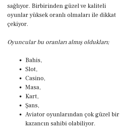
sağlıyor. Birbirinden güzel ve kaliteli
oyunlar yüksek oranlı olmaları ile dikkat
çekiyor.
Oyuncular bu oranları almış oldukları;
Bahis,
Slot,
Casino,
Masa,
Kart,
Şans,
Aviator oyunlarından çok güzel bir
kazancın sahibi olabiliyor.