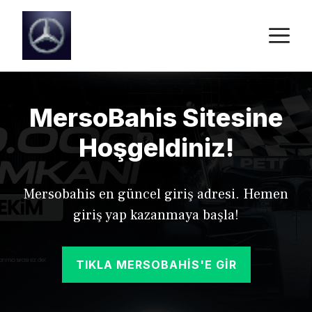
İçeriğe
atla
M
MersoBahis Sitesine
Hoşgeldiniz!
Mersobahis en güncel giriş adresi. Hemen
giriş yap kazanmaya başla!
TIKLA MERSOBAHIS'E GIR