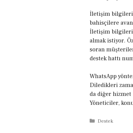
İletişim bilgile
bahisçilere avant
İletişim bilgile
almak istiyor. Ö
soran müşteriler
destek hattı num
WhatsApp yöntemi
Diledikleri zama
da diğer hizmet 
Yöneticiler, kon
Kategoriler
Destek