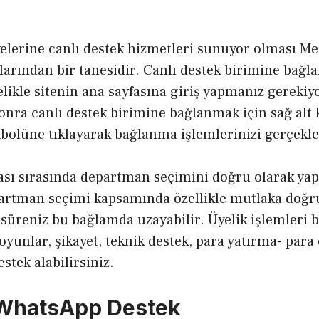
elerine canlı destek hizmetleri sunuyor olması Me
larından bir tanesidir. Canlı destek birimine bağ
elikle sitenin ana sayfasına giriş yapmanız gerekiy
sonra canlı destek birimine bağlanmak için sağ alt
bolüne tıklayarak bağlanma işlemlerinizi gerçekleş
ı sırasında departman seçimini doğru olarak ya
artman seçimi kapsamında özellikle mutlaka doğru
süreniz bu bağlamda uzayabilir. Üyelik işlemleri 
oyunlar, şikayet, teknik destek, para yatırma- para
stek alabilirsiniz.
n WhatsApp Destek