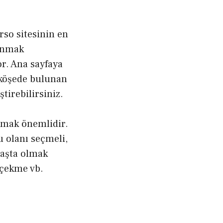
rso sitesinin en
lanmak
or. Ana sayfaya
 köşede bulunan
tirebilirsiniz.
pmak önemlidir.
 olanı seçmeli,
başta olmak
 çekme vb.