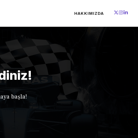
HAKKIMIZDA
diniz!
aya başla!