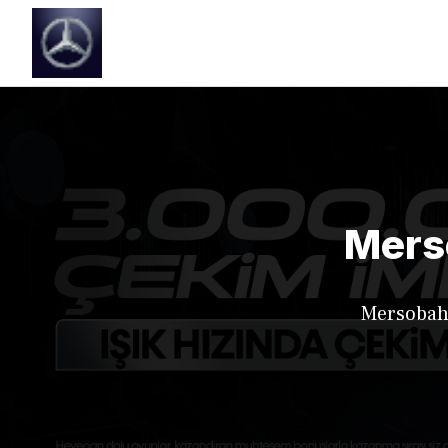
İçeriğe
atla
Merso
Mersobahi