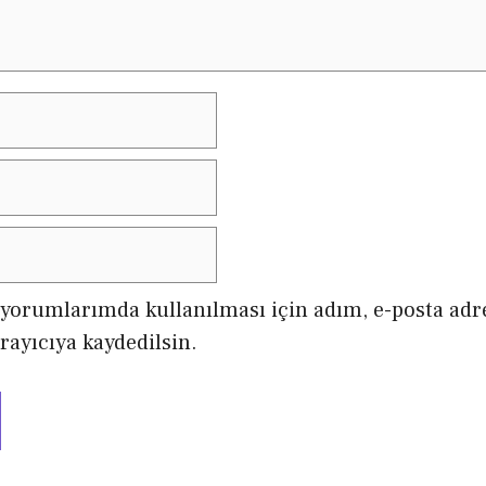
yorumlarımda kullanılması için adım, e-posta adre
rayıcıya kaydedilsin.