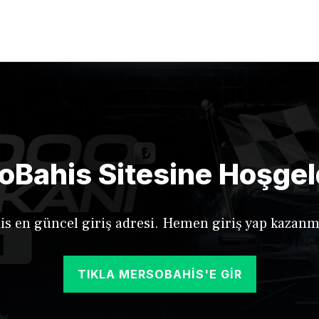
Bahis Sitesine Hoşgel
s en güncel giriş adresi. Hemen giriş yap kazanm
TIKLA MERSOBAHIS'E GIR