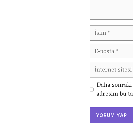
İsim
E-
posta
İnternet
sitesi
Daha sonraki 
adresim bu ta