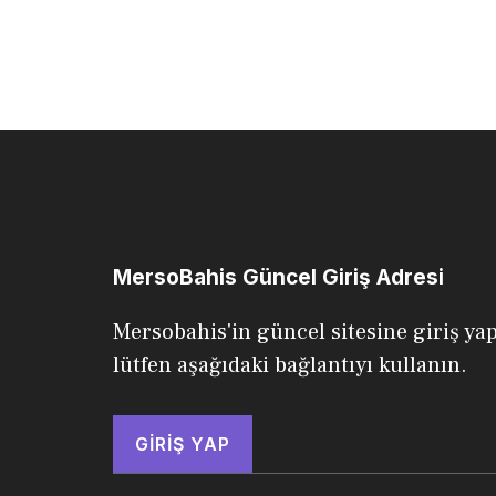
MersoBahis Güncel Giriş Adresi
Mersobahis'in güncel sitesine giriş ya
lütfen aşağıdaki bağlantıyı kullanın.
GİRİŞ YAP