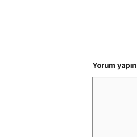
Yorum yapın
Yorum