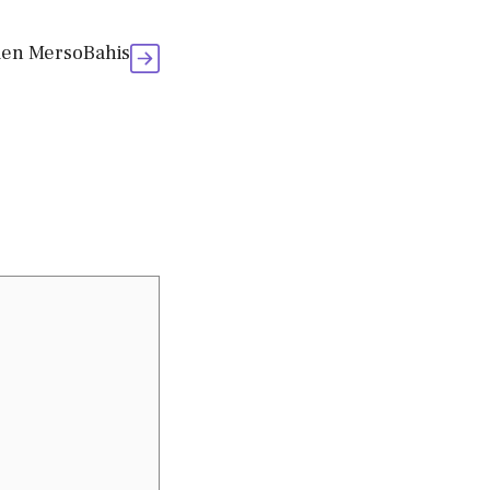
en MersoBahis