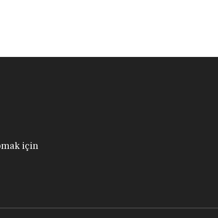
pmak için